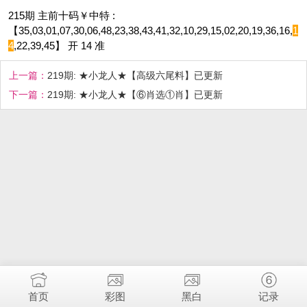
215期 主前十码￥中特 :
【35,03,01,07,30,06,48,23,38,43,41,32,10,29,15,02,20,19,36,16,
1
4
,22,39,45】 开 14 准
上一篇：
219期: ★小龙人★【高级六尾料】已更新
下一篇：
219期: ★小龙人★【⑥肖选①肖】已更新
首页
彩图
黑白
记录