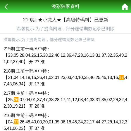
澳彩独家资料
219期: ★小龙人★【高级特码料】已更新
温馨提示:为了提高网速，部分连错期数记录已删除
温馨提示:为了提高网速，部分连错期数记录已删除
219期 主前十码￥中特 :
【33,05,28,04,26,15,38,22,46,12,36,47,23,16,13,31,37,32,35,49,2
1,02,27,40】 开 ?? 准
218期 主前十码￥中特 :
【21,04,14,18,15,26,41,02,01,23,03,40,10,35,46,25,45,13,16,
17
,4
7,43,06,34】 开 17 准
217期 主前十码￥中特 :
【25,
26
,07,04,01,37,47,38,28,17,41,12,08,44,33,31,35,02,29,32,4
2,30,19,21】 开 26 准
216期 主前十码￥中特 :
【04,
37
,26,48,40,03,30,01,39,36,18,45,34,22,17,44,27,29,14,12,3
5,41,06,23】 开 37 准