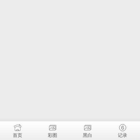
首页
彩图
黑白
记录