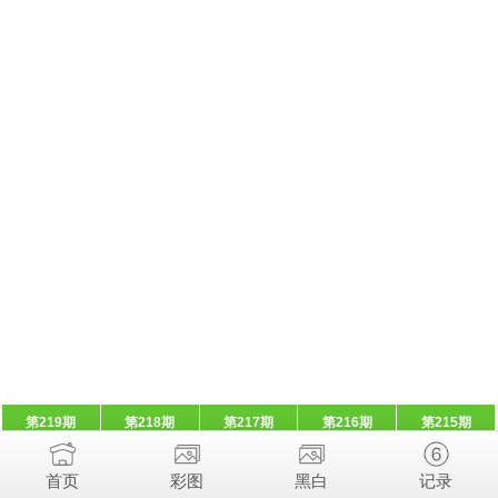
第219期
第218期
第217期
第216期
第215期
首页
彩图
黑白
记录