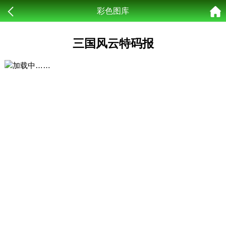
彩色图库
三国风云特码报